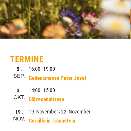
TERMINE
16:00
19:00
5
-
SEP.
Gedenkmesse Pater Josef
14:00
15:00
3
-
OKT.
Diözesanultreya
19. November
22. November
19
-
NOV.
Cursillo in Traunstein