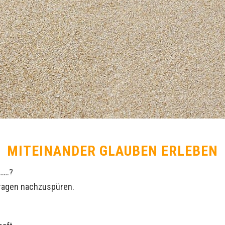
MITEINANDER GLAUBEN ERLEBEN
…….?
 Fragen nachzuspüren.