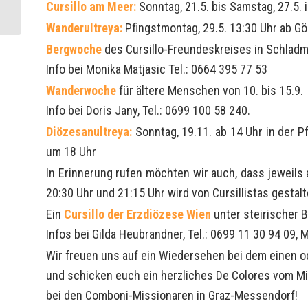
Cursillo am Meer:
Sonntag, 21.5. bis Samstag, 27.5. i
Weg
Wanderultreya:
Pfingstmontag, 29.5. 13:30 Uhr ab Gö
Bergwoche
des Cursillo-Freundeskreises in Schladmi
Info bei Monika Matjasic Tel.: 0664 395 77 53
Wanderwoche
für ältere Menschen von 10. bis 15.9.
Info bei Doris Jany, Tel.: 0699 100 58 240.
Diözesanultreya:
Sonntag, 19.11. ab 14 Uhr in der P
um 18 Uhr
In Erinnerung rufen möchten wir auch, dass jeweil
20:30 Uhr und 21:15 Uhr wird von Cursillistas gestalt
Ein
Cursillo der Erzdiözese Wien
unter steirischer B
Infos bei Gilda Heubrandner, Tel.: 0699 11 30 94 09,
Wir freuen uns auf ein Wiedersehen bei dem einen o
und schicken euch ein herzliches De Colores vom Mi
bei den Comboni-Missionaren in Graz-Messendorf!