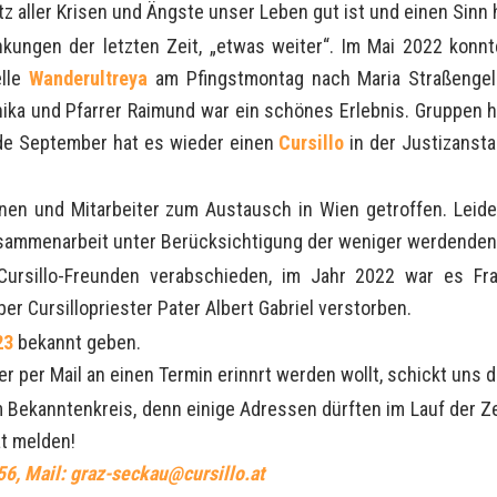
tz aller Krisen und Ängste unser Leben gut ist und einen Sinn 
änkungen der letzten Zeit, „etwas weiter“. Im Mai 2022 konn
elle
Wanderultreya
am Pfingstmontag nach Maria Straßenge
ika und Pfarrer Raimund war ein schönes Erlebnis. Gruppen 
de September hat es wieder einen
Cursillo
in der Justizansta
nnen und Mitarbeiter zum Austausch in Wien getroffen. Leid
sammenarbeit unter Berücksichtigung der weniger werdenden K
rsillo-Freunden verabschieden, im Jahr 2022 war es Franz
er Cursillopriester Pater Albert Gabriel verstorben.
23
bekannt geben.
r per Mail an einen Termin erinnrt werden wollt, schickt uns d
im Bekanntenkreis, denn einige Adressen dürften im Lauf der 
at melden!
 56, Mail: graz-seckau@cursillo.at