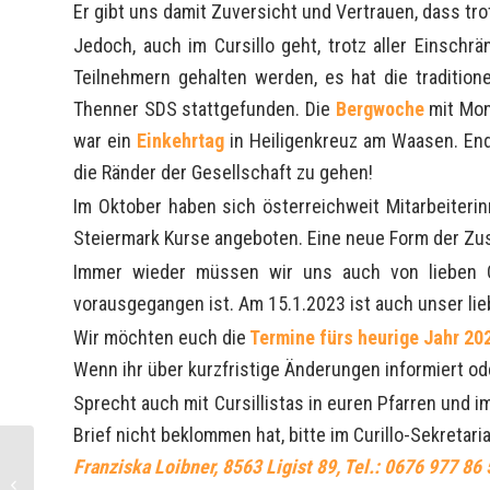
Er gibt uns damit Zuversicht und Vertrauen, dass tro
Jedoch, auch im Cursillo geht, trotz aller Einschr
Teilnehmern gehalten werden, es hat die tradition
Thenner SDS stattgefunden. Die
Bergwoche
mit Mon
war ein
Einkehrtag
in Heiligenkreuz am Waasen. En
die Ränder der Gesellschaft zu gehen!
Im Oktober haben sich österreichweit Mitarbeiteri
Steiermark Kurse angeboten. Eine neue Form der Zu
Immer wieder müssen wir uns auch von lieben Cu
vorausgegangen ist. Am 15.1.2023 ist auch unser lieb
Wir möchten euch die
Termine fürs heurige Jahr 20
Wenn ihr über kurzfristige Änderungen informiert ode
Sprecht auch mit Cursillistas in euren Pfarren und 
Brief nicht beklommen hat, bitte im Curillo-Sekretari
Franziska Loibner, 8563 Ligist 89, Tel.: 0676 977 86
Finde den richtigen