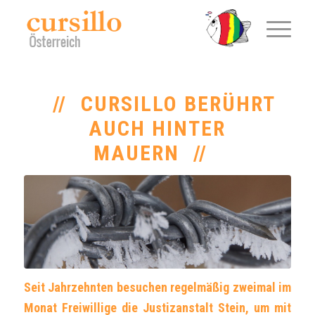
CURSILLO BERÜHRT
AUCH HINTER
MAUERN
Seit Jahrzehnten besuchen regelmäßig zweimal im
Monat Freiwillige die Justizanstalt Stein, um mit