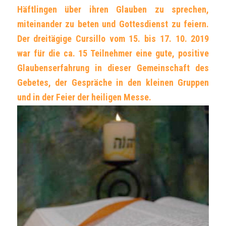
Häftlingen über ihren Glauben zu sprechen,
miteinander zu beten und Gottesdienst zu feiern.
Der dreitägige Cursillo vom 15. bis 17. 10. 2019
war für die ca. 15 Teilnehmer eine gute, positive
Glaubenserfahrung in dieser Gemeinschaft des
Gebetes, der Gespräche in den kleinen Gruppen
und in der Feier der heiligen Messe.