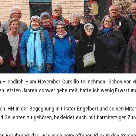
ch – endlich – am November-Cursillo teilnehmen. Schon vor v
 den letzten Jahren schwer gebeutelt, hatte ich wenig Erwart
 IHN in der Begegnung mit Pater Engelbert und seinen Mitarbe
nd Geliebten zu gehören, bekleidet euch mit barmherziger Zun
en Berührung: das, was mich beim offenen Blick in den Spiegel 