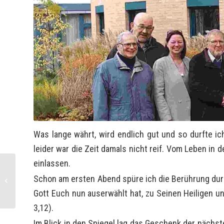
Was lange währt, wird endlich gut und so durfte i
leider war die Zeit damals nicht reif. Vom Leben in
einlassen.
Aktuelles aus der Diözese
Schon am ersten Abend spüre ich die Berührung durch
Graz-Seckau
Gott Euch nun auserwählt hat, zu Seinen Heiligen u
3,12).
Im Blick in den Spiegel lag das Geschenk der nächst