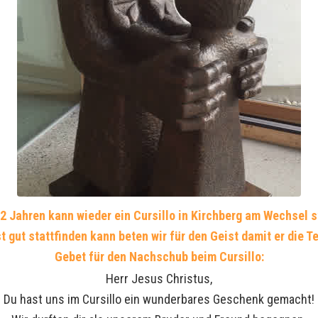
2 Jahren kann wieder ein Cursillo in Kirchberg am Wechsel s
t gut stattfinden kann beten wir für den Geist damit er die T
Gebet für den Nachschub beim Cursillo:
Herr Jesus Christus,
Du hast uns im Cursillo ein wunderbares Geschenk gemacht!