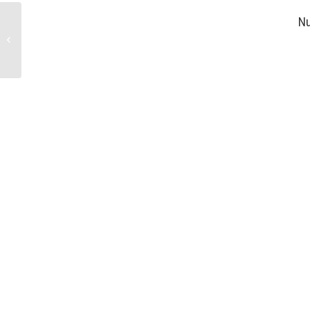
Nu
Bei Dir ist die
Quelle des Lebens