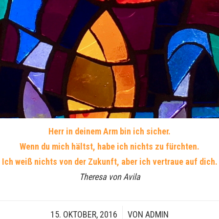
Herr in deinem Arm bin ich sicher.
Wenn du mich hältst, habe ich nichts zu fürchten.
Ich weiß nichts von der Zukunft, aber ich vertraue auf dich.
Theresa von Avila
15. OKTOBER, 2016
/
VON
ADMIN