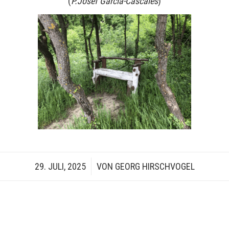
(
P.Josef Garcia-Cascales
)
29. JULI, 2025
/
VON
GEORG HIRSCHVOGEL