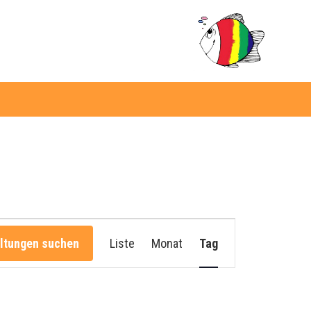
Veranstaltung
Ansichten-
ltungen suchen
Liste
Monat
Tag
Navigation