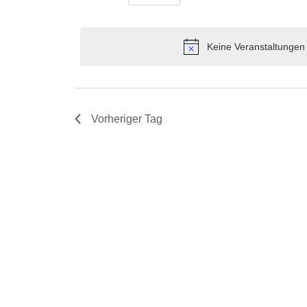
Navigation
nach
Datum
2026
Veranstaltungen
wählen.
Schlüsselwort.
Keine Veranstaltungen 
Vorheriger Tag