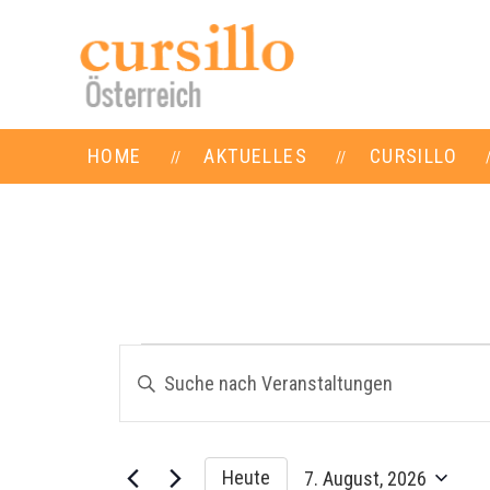
HOME
AKTUELLES
CURSILLO
Veranstaltungen
Veranstaltungen
Bitte
Suche
für
Schlüsselwort
und
7.
eingeben.
Ansichten,
Suche
August,
Heute
7. August, 2026