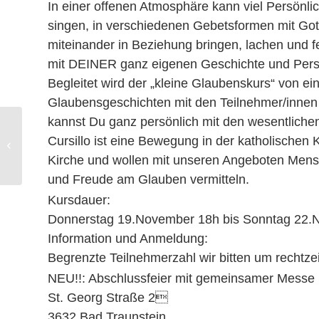
In einer offenen Atmosphäre kann viel Persönli
singen, in verschiedenen Gebetsformen mit Go
miteinander in Beziehung bringen, lachen und fe
mit DEINER ganz eigenen Geschichte und Persö
Begleitet wird der „kleine Glaubenskurs“ von e
Glaubensgeschichten mit den Teilnehmer/innen 
kannst Du ganz persönlich mit den wesentliche
Cursillo ist eine Bewegung in der katholischen K
Diözesanultreya
Kirche und wollen mit unseren Angeboten Mensc
und Freude am Glauben vermitteln.
Kursdauer:
Donnerstag 19.November 18h bis Sonntag 22.
Information und Anmeldung:
Begrenzte Teilnehmerzahl wir bitten um rechtz
NEU!!: Abschlussfeier mit gemeinsamer Messe 
St. Georg Straße 2
3632 Bad Traunstein