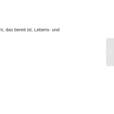
, das bereit ist, Lebens- und
E
H